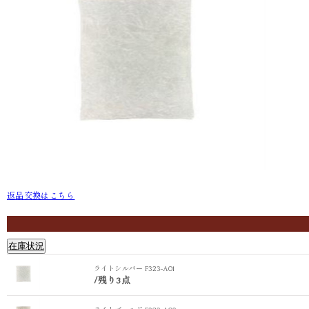
返品交換はこちら
ライトシルバー F323-A01
ライトゴールド
在庫状況
ライトシルバー F323-A01
/
残り3点