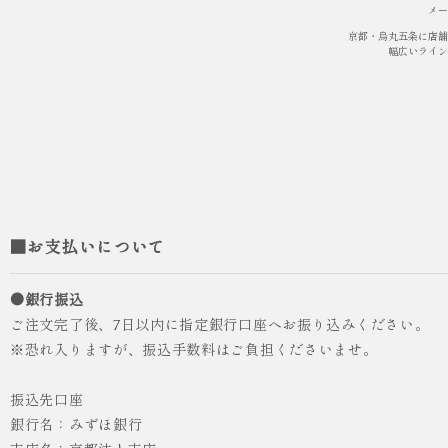
メー
京都・烏丸五条に店舗
幅広いライン
■お支払いについて
●銀行振込
ご注文完了後、7日以内に指定銀行口座へお振り込みください。
※恐れ入りますが、振込手数料はご負担くださいませ。
振込先口座
銀行名：みずほ銀行