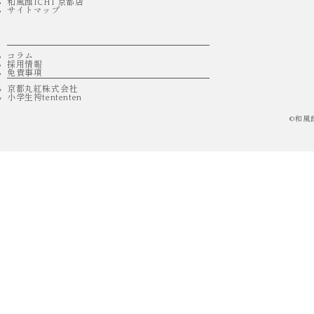
和風館ICHI 京都店
サイトマップ
コラム
採用情報
免責事項
京都丸紅株式会社
小学生袴tententen
©
和風