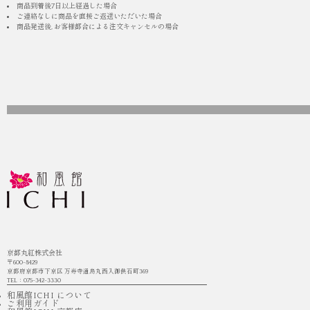
商品到着後7日以上経過した場合
ご連絡なしに商品を直接ご返送いただいた場合
商品発送後, お客様都合による注文キャンセルの場合
京都丸紅株式会社
〒600-8429
京都府京都市下京区 万寿寺通烏丸西入御供石町369
TEL：075-342-3330
和風館ICHI について
ご利用ガイド