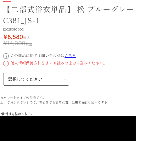
【二部式浴衣単品】 松 ブルーグレー
C381_JS-1
[20250506001]
¥8,580
税込
¥14,300
税込
この商品に関する問い合わせは
こちら
Q
個人情報保護方針
をよくお読みの上お申込みください。
!
セパレートタイプの浴衣です。
上下で分かれているので、初心者でも簡単に着用出来て保管も楽々です♪
?着付け方法はこちら?