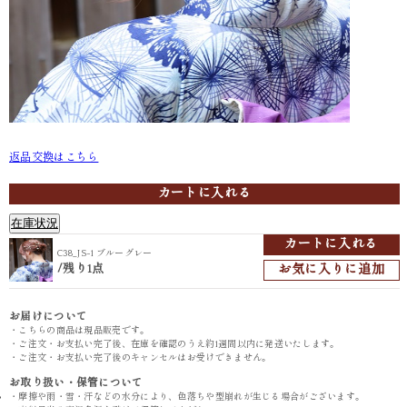
返品交換はこちら
C38_JS-1 ブルーグレー
カートに入れる
在庫状況
カートに入れる
C38_JS-1 ブルーグレー
/
お気に入りに追加
残り1点
お届けについて
・こちらの商品は現品販売です。
・ご注文・お支払い完了後、在庫を確認のうえ約1週間以内に発送いたします。
・ご注文・お支払い完了後のキャンセルはお受けできません。
お取り扱い・保管について
・摩擦や雨・雪・汗などの水分により、色落ちや型崩れが生じる場合がございます。