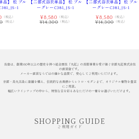
品】 松 ブル
【二部式浴衣単品】 松 ブル
【二部式浴衣単品】 松 ブル
81_JS-1
ーグレーC381_JS-1
ーグレーC381_JS-1
0
¥8,580
¥8,580
（税込）
（税込）
（税込）
00
¥14,300
¥14,300
（税込）
（税込）
（税込）
当店は、創業160年以上の歴史を持つ総合商社「丸紅」の呉服事業を受け継ぐ京都丸紅株式会社
の直営店です。
メーカー直営ならではの確かな品質で、安心してご利用いただけます。
京都・烏丸五条に店舗を構え、伝統的な古典柄からレトロ・モダンまで、オリジナル着物を豊富
にご用意。
幅広いラインナップの中から、特別な日を彩るあなただけの一着をお選びいただけます。
SHOPPING GUIDE
ご利用ガイド