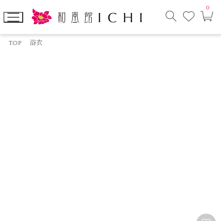
0
お
カ
気
ー
に
ト
検
入
ペ
索
り
ー
TOP
浴衣
モ
ジ
ー
ダ
ル