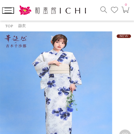
0
お
カ
気
ー
に
ト
検
入
ペ
索
り
ー
TOP
浴衣
モ
ジ
ー
NEW
ダ
ル