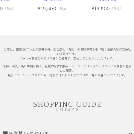
00
¥19,800
¥19,800
（税込）
（税込）
（税込）
当店は、創業160年以上の歴史を持つ総合商社「丸紅」の呉服事業を受け継ぐ京都丸紅株式会社
の直営店です。
メーカー直営ならではの確かな品質で、安心してご利用いただけます。
京都・烏丸五条に店舗を構え、伝統的な古典柄からレトロ・モダンまで、オリジナル着物を豊富
にご用意。
幅広いラインナップの中から、特別な日を彩るあなただけの一着をお選びいただけます。
SHOPPING GUIDE
ご利用ガイド