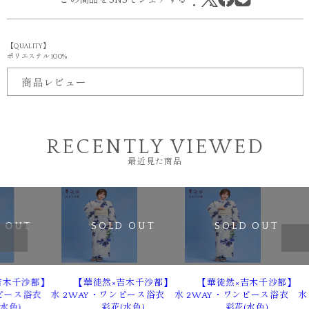
【QUALITY】
ポリエステル 100%
商品レビュー
RECENTLY VIEWED
最近見た商品
 OUT
SOLD OUT
SOLD OUT
吉木千沙都】
【華徒然×吉木千沙都】
【華徒然×吉木千沙都】
ピース浴衣 水
2WAY・ワンピース浴衣 水
2WAY・ワンピース浴衣 水
水色)
彩花(水色)
彩花(水色)