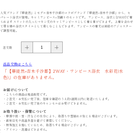
人気ブランド「華徒然」とモデル吉木千沙都のコラボブランド「華徒然×吉木千沙都」から、セ
パレート浴衣が登場。キャミワンピース+羽織りのセットです。 ワンピース、浴衣と[2WAY]で着
られます スリットの入ったマキシ丈のキャミワンピースとして着る事ができます。 上着を合わ
て帯を締め浴衣スタイルとして楽しむこともできます、ワンピースの着丈は肩紐のアジャスター
で調整可能。
注文数
返品交換はこちら
「【華徒然×吉木千沙都】2WAY・ワンピース浴衣 水彩花(水
色)」の在庫がありません。
お届けについて
・こちらの商品は現品販売です。
・ご注文・お支払い完了後、在庫を確認のうえ約1週間以内に発送いたします。
・ご注文・お支払い完了後のキャンセルはお受けできません。
お取り扱い・保管について
・摩擦や雨・雪・汗などの水分により、色落ちや型崩れが生じる場合がございます。
・直射日光や高温多湿を避けて保管してください。
・特殊加工を施しているため、色落ちする場合がございます。
・アイロン・洗濯はできません。