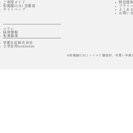
ご利用ガイド
特定商
和風館ICHI 京都店
プライ
サイトマップ
よくあ
お問い
コラム
採用情報
免責事項
京都丸紅株式会社
小学生袴tententen
©
和風館ICHI | レトロで個性的、可愛い卒