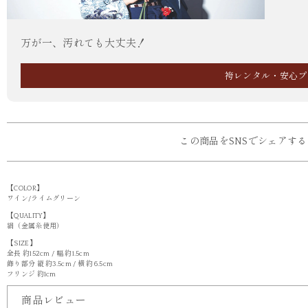
万が一、汚れても大丈夫！
袴レンタル・安心プ
この商品をSNSでシェアする
【COLOR】
ワイン/ライムグリーン
【QUALITY】
絹（金属糸使用）
【SIZE】
全長 約152cm / 幅 約1.5cm
飾り部分 縦 約3.5cm / 横 約6.5cm
フリンジ 約1cm
商品レビュー