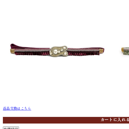
返品交換はこちら
ワイン F305-E11
ライムグリーン
カートに入れ