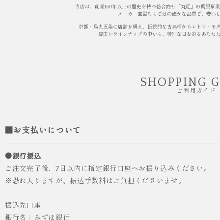
当店は、創業160年以上の歴史を持つ総合商社「丸紅」の呉服事
メーカー直営ならではの確かな品質で、安心
京都・烏丸五条に店舗を構え、伝統的な古典柄からレトロ・モ
幅広いラインナップの中から、特別な日を彩るあなた
SHOPPING 
ご利用ガイド
■お支払いについて
●銀行振込
ご注文完了後、7日以内に指定銀行口座へお振り込みください。
※恐れ入りますが、振込手数料はご負担くださいませ。
振込先口座
銀行名：みずほ銀行