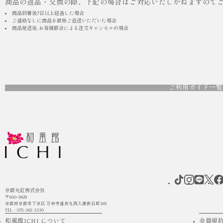
商品の返品・交換の際、下記の場合はご対応いたしかねますので
商品到着後7日以上経過した場合
ご連絡なしに商品を直接ご返送いただいた場合
商品発送後, お客様都合による注文キャンセルの場合
ご利用ガイド一覧
京都丸紅株式会社
〒600-8429
京都府京都市下京区 万寿寺通烏丸西入御供石町369
TEL：075-342-3330
和風館ICHI について
会員規