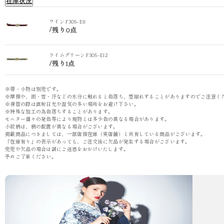
在庫状況
ワイン F305-E11
/
残り0点
ライムグリーン F305-E12
/
残り1点
※帯・小物は別売です。
※摩擦や、雨・雪・汗などの水分に触れると色落ち、型崩れすることがありますのでご注意く
※保管の際は直射日光や湿気の多い場所をお避け下さい。
※特殊な加工の為色落ちすることがあります。
モニター個々の発色等により現物とは多少色の異なる場合があります。
小紋柄は、柄の配置が異なる場合がございます。
掲載商品につきましては、一部店頭在庫（実店舗）と共有している商品がございます。
「在庫有り」の表示があっても、ご注文後に欠品が発生する場合がございます。
完売や欠品の場合は誠にご迷惑をおかけいたします。
予めご了承ください。