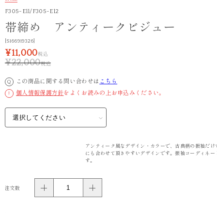
F305-E11/F305-E12
帯締め アンティークビジュー
[S166919326]
¥11,000
税込
¥22,000
税込
この商品に関する問い合わせは
こちら
Q
個人情報保護方針
をよくお読みの上お申込みください。
!
アンティーク風なデザイン・カラーで、古典柄の振袖だけ
にも合わせて頂きやすいデザインです。振袖コーディネー
す。
注文数