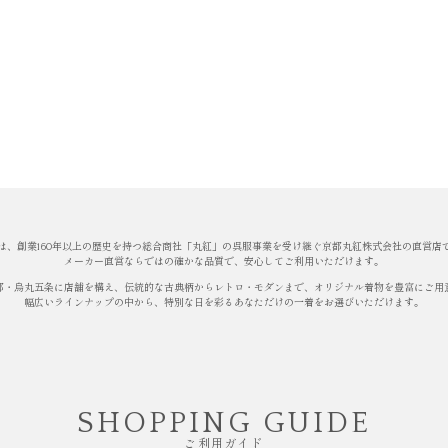
は、創業160年以上の歴史を持つ総合商社「丸紅」の呉服事業を受け継ぐ京都丸紅株式会社の直営店
メーカー直営ならではの確かな品質で、安心してご利用いただけます。
都・烏丸五条に店舗を構え、伝統的な古典柄からレトロ・モダンまで、オリジナル着物を豊富にご用
幅広いラインナップの中から、特別な日を彩るあなただけの一着をお選びいただけます。
SHOPPING GUIDE
ご利用ガイド