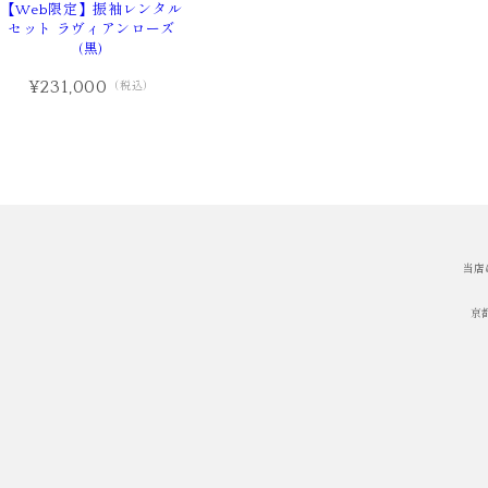
【Web限定】振袖レンタル
セット ラヴィアンローズ
(黒)
¥231,000
（税込）
当店
京