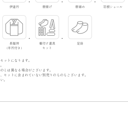
伊達衿
帯揚げ
帯締め
羽根ショール
長襦袢
着付け道具
足袋
(半衿付き)
セット
。
でセットになります。
す。
ものとは異なる場合がございます。
は、セットに含まれていない別売りのものもございます。
い。