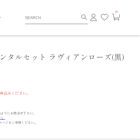
0
ロ
お
カ
グ
気
ー
イ
に
ト
ン
入
ペ
り
ー
ジ
ンタルセット ラヴィアンローズ(黒)
申込みください。
までにお問合せ下さい。
い。
ページをご参照ください。