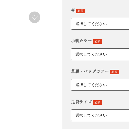
FURISODE
YUKATA
帯
必須
振袖
浴衣
小物カラー
必須
草履・バッグカラー
必須
足袋サイズ
必須