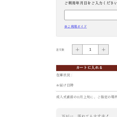
ご利用年月日をご入力ください。( 例
※ご利用ガイド
注文数
カートに入れる
在庫状況 :
お届け日時
成人式直前の11月上旬に、ご指定の場
万が一、汚れても大丈夫！