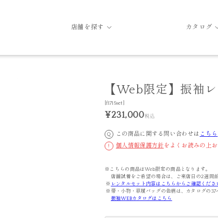
店舗を探す
カタログ
【Web限定】振袖レ
[f1715set]
¥231,000
税込
この商品に関する問い合わせは
こちら
Q
個人情報保護方針
をよくお読みの上お
!
※こちらの商品はWeb限定の商品となります。
店舗試着をご希望の場合は、ご来店日の2週間前
※
レンタルセット内容はこちらからご確認くださ
※帯・小物・草履バッグの色柄は、カタログの37
振袖WEBカタログはこちら