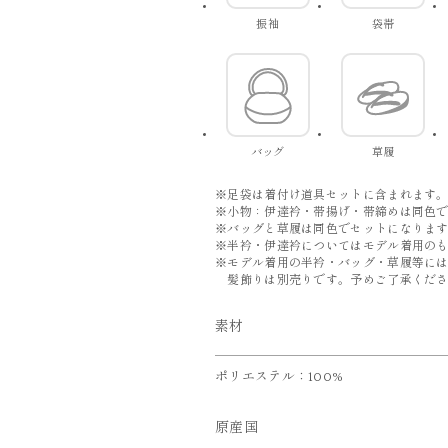
振袖
袋帯
バッグ
草履
※足袋は着付け道具セットに含まれます
※小物：伊達衿・帯揚げ・帯締めは同色
※バッグと草履は同色でセットになりま
※半衿・伊達衿についてはモデル着用の
※モデル着用の半衿・バッグ・草履等に
髪飾りは別売りです。予めご了承くださ
素材
ポリエステル：100%
原産国