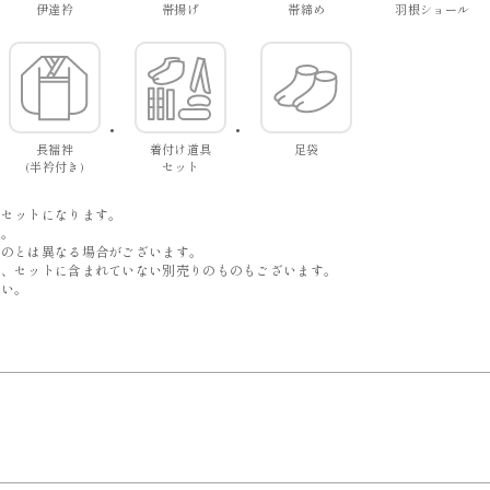
伊達衿
帯揚げ
帯締め
羽根ショール
長襦袢
着付け道具
足袋
(半衿付き)
セット
。
でセットになります。
す。
ものとは異なる場合がございます。
は、セットに含まれていない別売りのものもございます。
い。