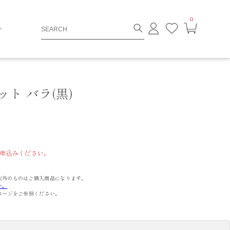
0
ロ
お
カ
グ
気
ー
イ
に
ト
ン
入
ペ
り
ー
ジ
ト バラ(黒)
申込みください。
以外のものはご購入商品になります。
い。
ページをご参照ください。