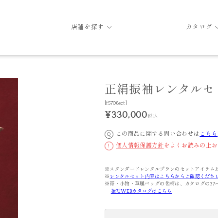
店舗を探す
カタログ
正絹振袖レンタルセッ
[f5708set]
¥330,000
税込
この商品に関する問い合わせは
こちら
Q
個人情報保護方針
をよくお読みの上お
!
※スタンダードレンタルプランのセットアイテム
※
レンタルセット内容はこちらからご確認くださ
※帯・小物・草履バッグの色柄は、カタログの37
振袖WEBカタログはこちら