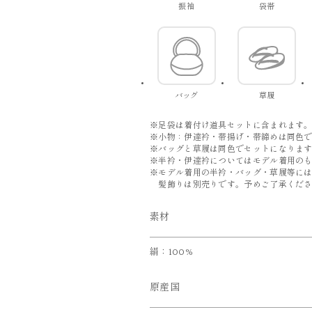
振袖
袋帯
バッグ
草履
※足袋は着付け道具セットに含まれます
※小物：伊達衿・帯揚げ・帯締めは同色
※バッグと草履は同色でセットになりま
※半衿・伊達衿についてはモデル着用の
※モデル着用の半衿・バッグ・草履等に
髪飾りは別売りです。予めご了承くださ
素材
絹：100%
原産国