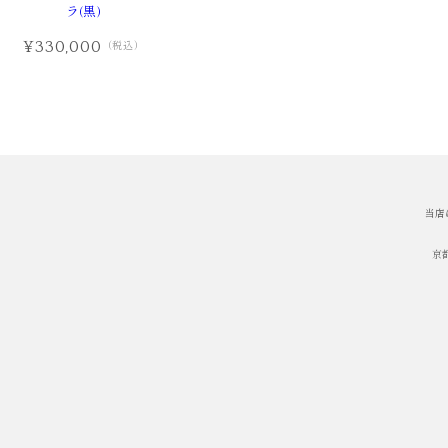
ラ(黒)
¥330,000
（税込）
当店
京