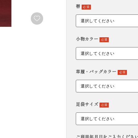
帯
必須
FURISODE
YUKATA
振袖
浴衣
小物カラー
必須
草履・バッグカラー
必須
足袋サイズ
必須
ご利用年月日をご入力ください。( 例