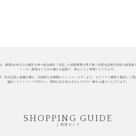
は、創業160年以上の歴史を持つ総合商社「丸紅」の呉服事業を受け継ぐ京都丸紅株式会社の直営店
メーカー直営ならではの確かな品質で、安心してご利用いただけます。
都・烏丸五条に店舗を構え、伝統的な古典柄からレトロ・モダンまで、オリジナル着物を豊富にご用
幅広いラインナップの中から、特別な日を彩るあなただけの一着をお選びいただけます。
SHOPPING GUIDE
ご利用ガイド