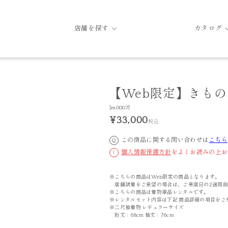
店舗を探す
カタログ
【Web限定】きもの単
[m0007]
¥33,000
税込
この商品に関する問い合わせは
こちら
Q
個人情報保護方針
をよくお読みの上お
!
※こちらの商品はWeb限定の商品となります。
店舗試着をご希望の場合は、ご来店日の2週間前
※こちらの商品は着物単品レンタルです。
※レンタルセット内容は下記 商品詳細の項目をご
※二尺袖着物 レギュラーサイズ
裄丈：68cm 袖丈：76cm