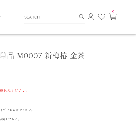
0
ロ
お
カ
グ
気
ー
イ
に
ト
ン
入
ペ
り
ー
ジ
品 M0007 新梅椿 金茶
申込みください。
までにお問合せ下さい。
参照ください。