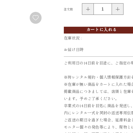
注文数
FURISODE
YUKATA
振袖
浴衣
カートに入れる
在庫状況 :
お届け日時
ご利用日の14日前を目途に、ご指定の
※袴レンタル規約・個人情報保護方針
※在庫が無い商品をカートに入れた場
掲載商品につきましては、店頭と在庫
います。予めご了承ください。
卒業式の14日前を目処に商品を発送し
内にレンタル一式を同封の返送専用伝票
ご返送の期日を過ぎた場合、延滞料金とし
モニター個々の発色等により、現物と