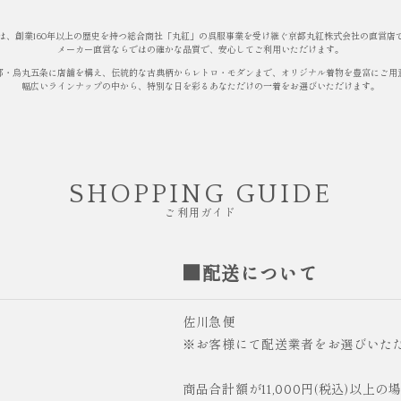
は、創業160年以上の歴史を持つ総合商社「丸紅」の呉服事業を受け継ぐ京都丸紅株式会社の直営店
メーカー直営ならではの確かな品質で、安心してご利用いただけます。
都・烏丸五条に店舗を構え、伝統的な古典柄からレトロ・モダンまで、オリジナル着物を豊富にご用
幅広いラインナップの中から、特別な日を彩るあなただけの一着をお選びいただけます。
SHOPPING GUIDE
ご利用ガイド
■配送について
佐川急便
※お客様にて配送業者をお選びいた
商品合計額が11,000円(税込)以上