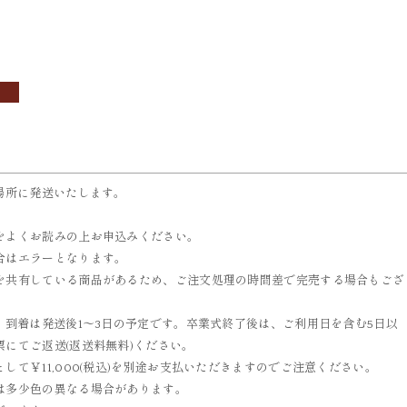
OBI
ACCESSORIES
帯
小物
場所に発送いたします。
をよくお読みの上お申込みください。
合はエラーとなります。
を共有している商品があるため、ご注文処理の時間差で完売する場合もござ
、到着は発送後1～3日の予定です。卒業式終了後は、ご利用日を含む5日以
にてご返送(返送料無料)ください。
て￥11,000(税込)を別途お支払いただきますのでご注意ください。
は多少色の異なる場合があります。