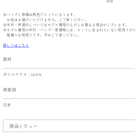
足袋
※バッグと草履は同色でセットになります。
お色はお選びいただけません。ご了承ください。
※半衿・伊達衿についてはモデル着用のものとは異なる場合がございます。
※モデル着用の半衿・バッグ・草履等には、セットに含まれていない別売りの
髪飾りは別売りです。予めご了承ください。
詳しくはこちら
素材
ポリエステル：100%
原産国
日本
商品レビュー