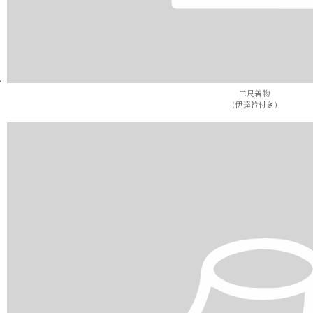
二尺着物
(伊達衿付き)