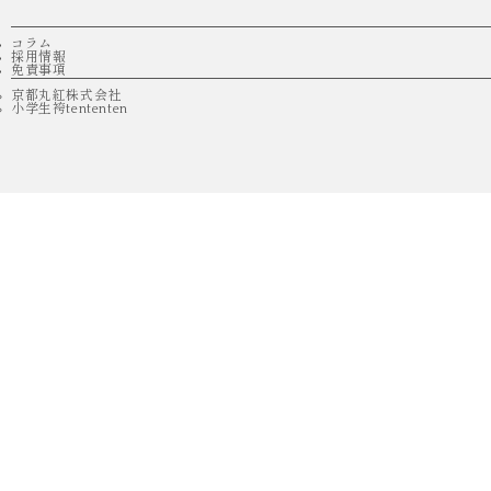
コラム
採用情報
免責事項
京都丸紅株式会社
小学生袴tententen