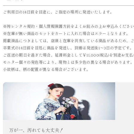
ご利用日の14日前を目途に、ご指定の場所に発送いたします。
※袴レンタル規約・個人情報保護方針をよくお読みの上お申込みくださ
※在庫が無い商品のセットをカートに入れた場合はエラーとなります。
掲載商品につきましては、店頭と在庫を共有している商品があるため、
卒業式の14日前を目処に商品を発送し、到着は発送後1～3日の予定です
ご返送の期日を過ぎた場合、延滞料金として￥11,000(税込)を別途お
モニター個々の発色等により、現物とは多少色の異なる場合があります
小紋柄は、柄の配置が異なる場合がございます。
万が一、汚れても大丈夫！