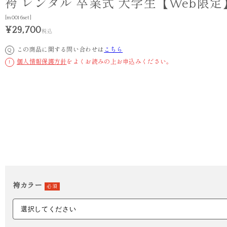
袴 レンタル 卒業式 大学生【Web限定
[m0016set]
¥29,700
税込
この商品に関する問い合わせは
こちら
Q
個人情報保護方針
をよくお読みの上お申込みください。
!
袴カラー
必須