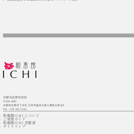
京都丸紅株式会社
〒600-8429
京都府京都市下京区 万寿寺通烏丸西入御供石町369
TEL：075-342-3330
和風館ICHI について
ご利用ガイド
和風館ICHI 京都店
サイトマップ