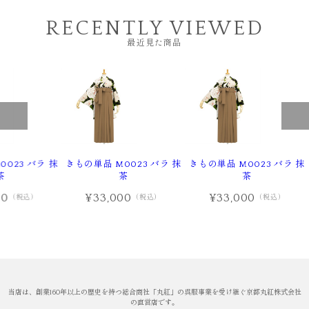
RECENTLY VIEWED
最近見た商品
023 バラ 抹
きもの単品 M0023 バラ 抹
きもの単品 M0023 バラ 抹
茶
茶
茶
00
¥33,000
¥33,000
（税込）
（税込）
（税込）
当店は、創業160年以上の歴史を持つ総合商社「丸紅」の呉服事業を受け継ぐ京都丸紅株式会社
の直営店です。