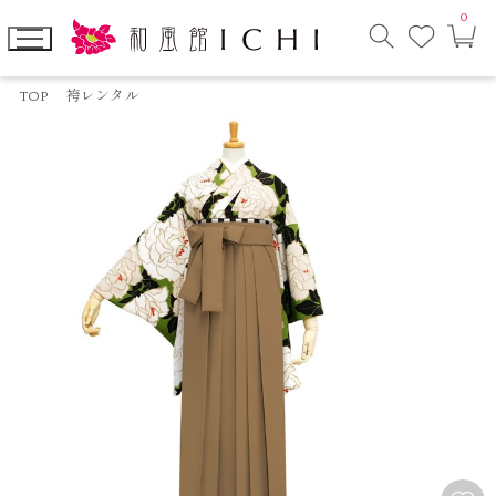
0
お
カ
気
ー
に
ト
検
入
ペ
索
り
ー
TOP
袴レンタル
モ
ジ
ー
ダ
ル