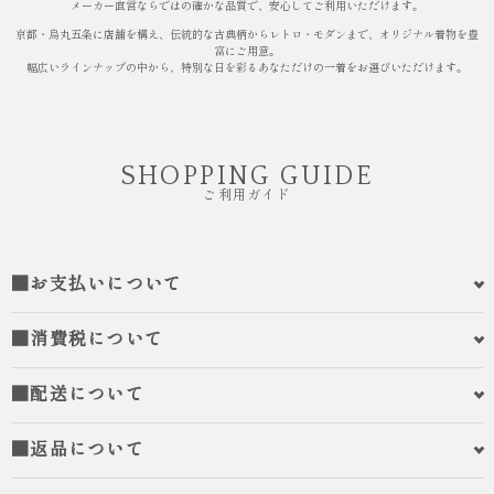
メーカー直営ならではの確かな品質で、安心してご利用いただけます。
京都・烏丸五条に店舗を構え、伝統的な古典柄からレトロ・モダンまで、オリジナル着物を豊
富にご用意。
幅広いラインナップの中から、特別な日を彩るあなただけの一着をお選びいただけます。
SHOPPING GUIDE
ご利用ガイド
■お支払いについて
■消費税について
■配送について
■返品について