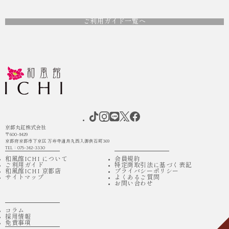
ご利用ガイド一覧へ
京都丸紅株式会社
〒600-8429
京都府京都市下京区 万寿寺通烏丸西入御供石町369
TEL：075-342-3330
和風館ICHI について
会員規約
ご利用ガイド
特定商取引法に基づく表記
和風館ICHI 京都店
プライバシーポリシー
サイトマップ
よくあるご質問
お問い合わせ
コラム
採用情報
免責事項