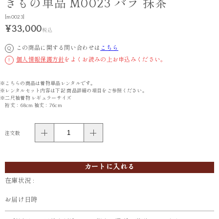
きもの単品 M0023 バラ 抹茶
[m0023]
¥33,000
税込
この商品に関する問い合わせは
こちら
Q
個人情報保護方針
をよくお読みの上お申込みください。
!
※こちらの商品は着物単品レンタルです。
※レンタルセット内容は下記 商品詳細の項目をご参照ください。
※二尺袖着物 レギュラーサイズ
裄丈：68cm 袖丈：76cm
注文数
カートに入れる
在庫状況 :
お届け日時