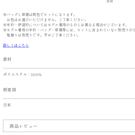
足袋
※バッグと草履は同色でセットになります。
お色はお選びいただけません。ご了承ください。
※半衿・伊達衿についてはモデル着用のものとは異なる場合がございます。
※モデル着用の半衿・バッグ・草履等には、セットに含まれていない別売りの
髪飾りは別売りです。予めご了承ください。
詳しくはこちら
素材
ポリエステル：100%
原産国
日本
商品レビュー