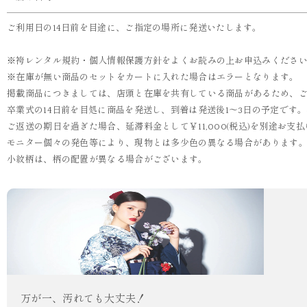
ご利用日の14日前を目途に、ご指定の場所に発送いたします。
※袴レンタル規約・個人情報保護方針をよくお読みの上お申込みくださ
※在庫が無い商品のセットをカートに入れた場合はエラーとなります。
掲載商品につきましては、店頭と在庫を共有している商品があるため、
卒業式の14日前を目処に商品を発送し、到着は発送後1～3日の予定です
ご返送の期日を過ぎた場合、延滞料金として￥11,000(税込)を別途お
モニター個々の発色等により、現物とは多少色の異なる場合があります
小紋柄は、柄の配置が異なる場合がございます。
万が一、汚れても大丈夫！