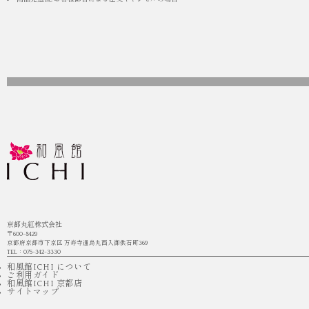
京都丸紅株式会社
〒600-8429
京都府京都市下京区 万寿寺通烏丸西入御供石町369
TEL：075-342-3330
和風館ICHI について
ご利用ガイド
和風館ICHI 京都店
サイトマップ