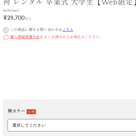
袴 レンタル 卒業式 大学生【Web限定
[m0024set]
¥29,700
税込
この商品に関する問い合わせは
こちら
Q
個人情報保護方針
をよくお読みの上お申込みください。
!
袴カラー
必須