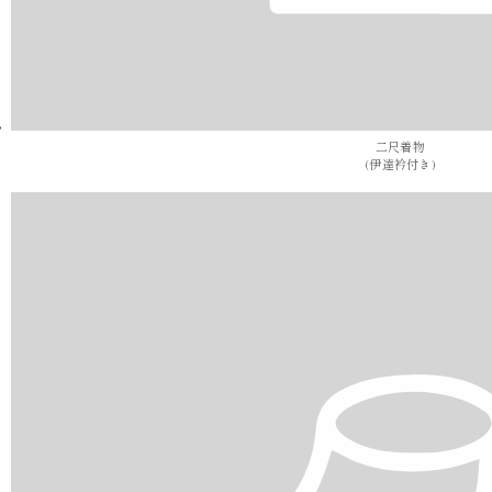
二尺着物
(伊達衿付き)