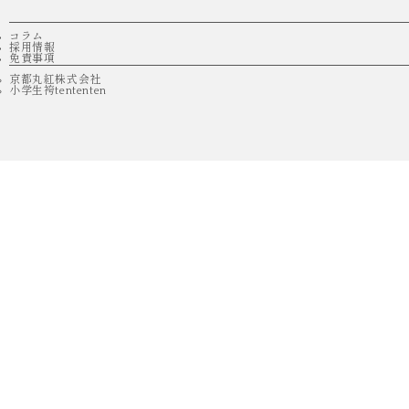
コラム
採用情報
免責事項
京都丸紅株式会社
小学生袴tententen