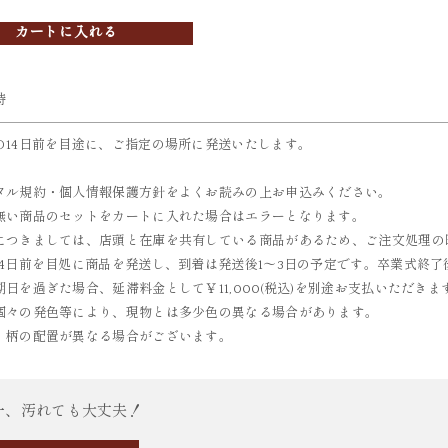
カートに入れる
時
の14日前を目途に、ご指定の場所に発送いたします。
タル規約・個人情報保護方針をよくお読みの上お申込みください。
無い商品のセットをカートに入れた場合はエラーとなります。
につきましては、店頭と在庫を共有している商品があるため、ご注文処理の
14日前を目処に商品を発送し、到着は発送後1～3日の予定です。卒業式終了
期日を過ぎた場合、延滞料金として￥11,000(税込)を別途お支払いただき
個々の発色等により、現物とは多少色の異なる場合があります。
、柄の配置が異なる場合がございます。
一、汚れても大丈夫！