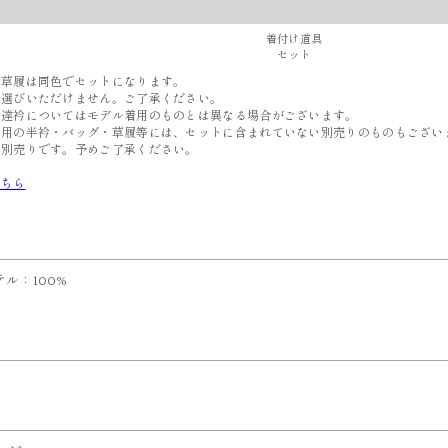
着付け道具
セット
と草履は同色でセットになります。
選びいただけません。ご了承ください。
伊達衿についてはモデル着用のものとは異なる場合がございます。
着用の半衿・バッグ・草履等には、セットに含まれていない別売りのものもござい
別売りです。予めご了承ください。
こちら
ル：100%