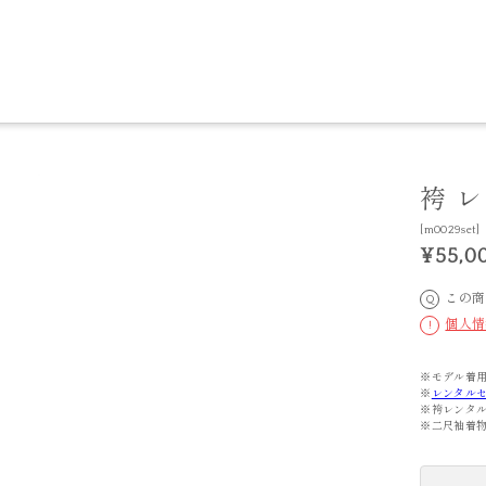
袴 
[m0029set]
¥55,0
この商
Q
個人情
!
※モデル着用
※
レンタル
※袴レンタ
※二尺袖着物