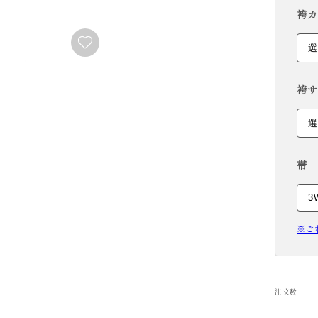
袴カ
RENTAL
袴サ
帯
※ご
注文数