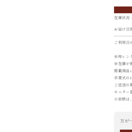
在庫状況 :
お届け日
ご利用日
※袴レン
※在庫が
掲載商品
卒業式の
ご返送の
モニター
小紋柄は
万が