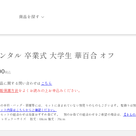
商品を探す
レンタル 卒業式 大学生 華百合 オフ
00
税込
品に関する問い合わせは
こちら
報保護方針
をよくお読みの上お申込みください。
の半衿・バッグ・草履等には、 セットに含まれていない別売りのものもございます。 髪飾りは
セット内容はこちらからご確認ください。
ルセットの組合わせは当店おすすめ色です。 別のお色での組合わせをご希望の場合は、
【きもの
 レギュラーサイズ 裄丈：68cm 袖丈：76cm