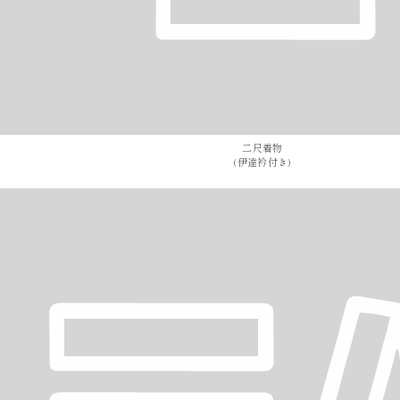
二尺着物
(伊達衿付き)