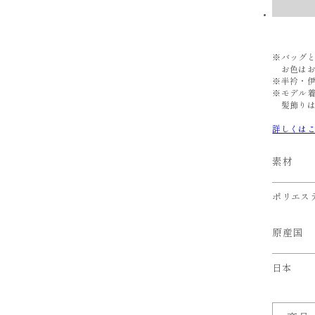
※バッグ
お色はお
※半衿・
※モデル
髪飾りは
詳しくは
素材
ポリエステ
原産国
日本