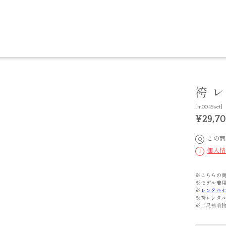
袴 
[m0049set]
¥29,7
この商
Q
個人情
!
※こちらの
※モデル着用
※
レンタル
※袴レンタ
※二尺袖着物