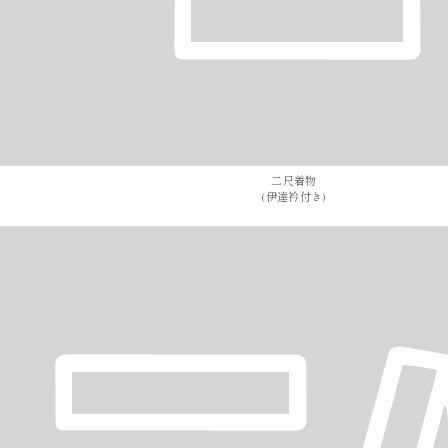
二尺着物
(伊達衿付き)