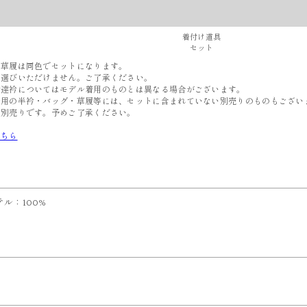
着付け道具
セット
と草履は同色でセットになります。
選びいただけません。ご了承ください。
伊達衿についてはモデル着用のものとは異なる場合がございます。
着用の半衿・バッグ・草履等には、セットに含まれていない別売りのものもござい
別売りです。予めご了承ください。
こちら
ル：100%