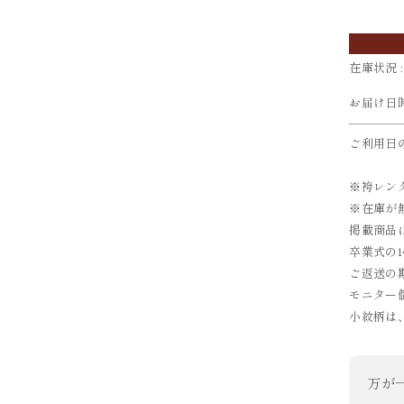
在庫状況 :
お届け日
ご利用日
※袴レン
※在庫が
掲載商品
卒業式の
ご返送の
モニター
小紋柄は
万が