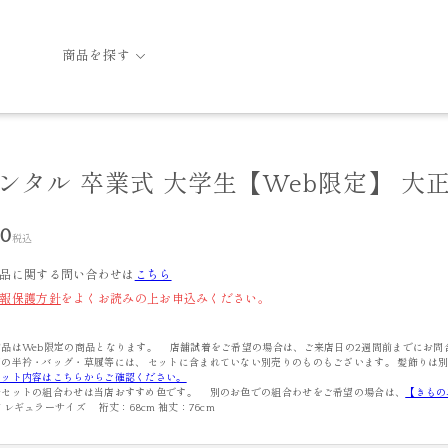
商品を探す
レンタル 卒業式 大学生【Web限定】 大
00
税込
品に関する問い合わせは
こちら
報保護方針
をよくお読みの上お申込みください。
商品はWeb限定の商品となります。 店舗試着をご希望の場合は、ご来店日の2週間前までにお問
の半衿・バッグ・草履等には、 セットに含まれていない別売りのものもございます。 髪飾りは
セット内容はこちらからご確認ください。
ルセットの組合わせは当店おすすめ色です。 別のお色での組合わせをご希望の場合は、
【きもの
 レギュラーサイズ 裄丈：68cm 袖丈：76cm