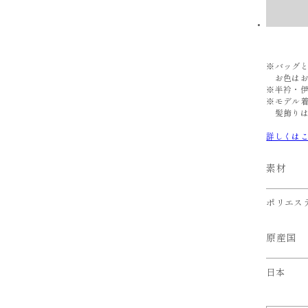
※バッグ
お色はお
※半衿・
※モデル
髪飾りは
詳しくは
素材
ポリエステ
原産国
日本