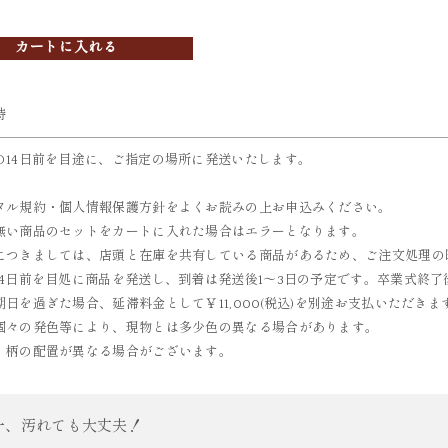
カートに入れる
時
の14日前を目途に、ご指定の場所に発送いたします。
タル規約・個人情報保護方針をよくお読みの上お申込みください。
無い商品のセットをカートに入れた場合はエラーとなります。
につきましては、店頭と在庫を共有している商品があるため、ご注文処理の
14日前を目処に商品を発送し、到着は発送後1～3日の予定です。卒業式終了
期日を過ぎた場合、延滞料金として￥11,000(税込)を別途お支払いただき
個々の発色等により、現物とは多少色の異なる場合があります。
、柄の配置が異なる場合がございます。
一、汚れても大丈夫！