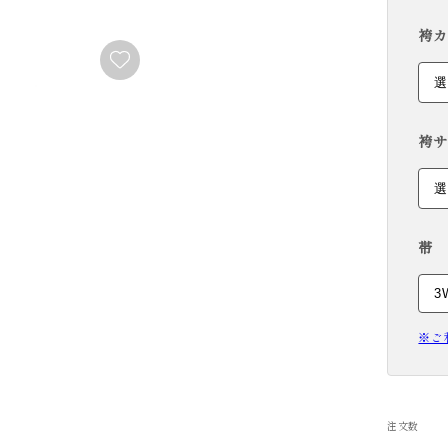
RENTAL
袴カ
袴サ
帯
※ご
注文数