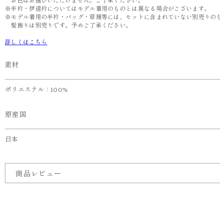
お色はお選びいただけません。ご了承ください。
※半衿・伊達衿についてはモデル着用のものとは異なる場合がございます。
※モデル着用の半衿・バッグ・草履等には、セットに含まれていない別売りの
髪飾りは別売りです。予めご了承ください。
詳しくはこちら
素材
ポリエステル：100%
原産国
日本
商品レビュー