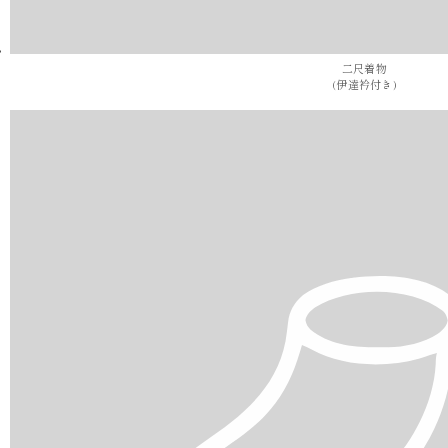
二尺着物
(伊達衿付き)