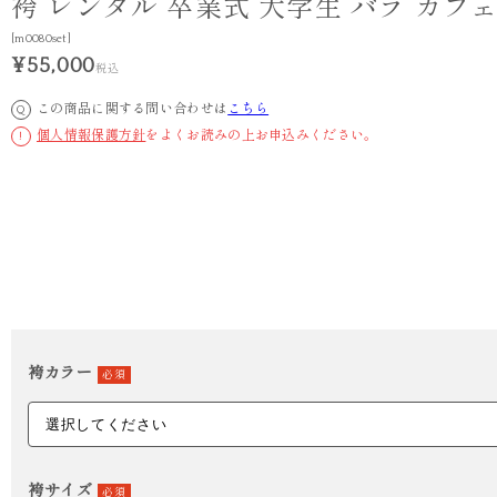
袴 レンタル 卒業式 大学生 バラ カフ
[m0080set]
¥55,000
税込
この商品に関する問い合わせは
こちら
Q
個人情報保護方針
をよくお読みの上お申込みください。
!
袴カラー
必須
袴サイズ
必須