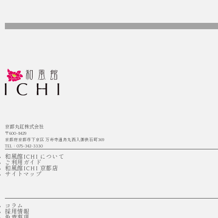
京都丸紅株式会社
〒600-8429
京都府京都市下京区 万寿寺通烏丸西入御供石町369
TEL：075-342-3330
和風館ICHI について
ご利用ガイド
和風館ICHI 京都店
サイトマップ
コラム
採用情報
免責事項