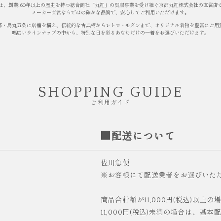
は、創業160年以上の歴史を持つ総合商社「丸紅」の呉服事業を受け継ぐ京都丸紅株式会社の直営店
メーカー直営ならではの確かな品質で、安心してご利用いただけます。
都・烏丸五条に店舗を構え、伝統的な古典柄からレトロ・モダンまで、オリジナル着物を豊富にご用
幅広いラインナップの中から、特別な日を彩るあなただけの一着をお選びいただけます。
SHOPPING GUIDE
ご利用ガイド
■配送について
佐川急便
※お客様にて配送業者をお選びいた
商品合計額が11,000円(税込)以上
11,000円(税込)未満の場合は、基本