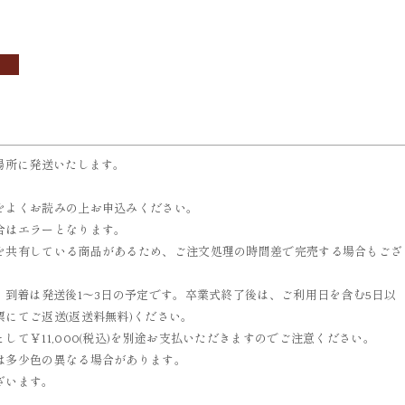
OBI
ACCESSORIES
帯
小物
場所に発送いたします。
をよくお読みの上お申込みください。
合はエラーとなります。
を共有している商品があるため、ご注文処理の時間差で完売する場合もござ
、到着は発送後1～3日の予定です。卒業式終了後は、ご利用日を含む5日以
にてご返送(返送料無料)ください。
て￥11,000(税込)を別途お支払いただきますのでご注意ください。
は多少色の異なる場合があります。
ざいます。