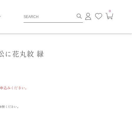
0
ロ
お
カ
グ
気
ー
イ
に
ト
ン
入
ペ
り
ー
ジ
 松に花丸紋 緑
申込みください。
参照ください。