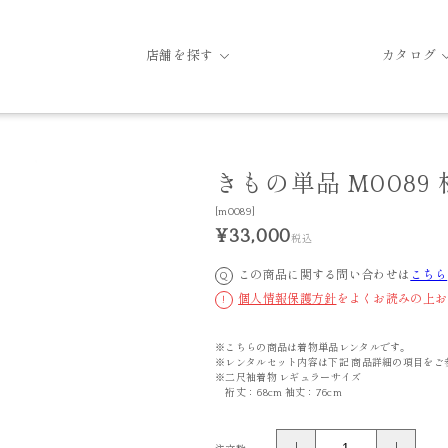
店舗を探す
カタログ
きもの単品 M0089
[m0089]
¥33,000
税込
この商品に関する問い合わせは
こちら
Q
個人情報保護方針
をよくお読みの上お
!
※こちらの商品は着物単品レンタルです。
※レンタルセット内容は下記 商品詳細の項目をご
※二尺袖着物 レギュラーサイズ
裄丈：68cm 袖丈：76cm