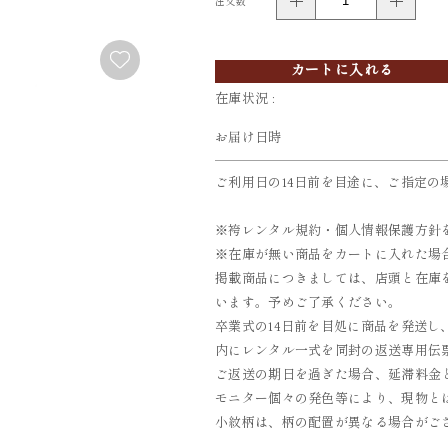
注文数
FURISODE
YUKATA
振袖
浴衣
カートに入れる
在庫状況 :
お届け日時
ご利用日の14日前を目途に、ご指定の
※袴レンタル規約・個人情報保護方針
※在庫が無い商品をカートに入れた場
掲載商品につきましては、店頭と在庫
います。予めご了承ください。
卒業式の14日前を目処に商品を発送し
内にレンタル一式を同封の返送専用伝票
ご返送の期日を過ぎた場合、延滞料金とし
モニター個々の発色等により、現物と
小紋柄は、柄の配置が異なる場合がご