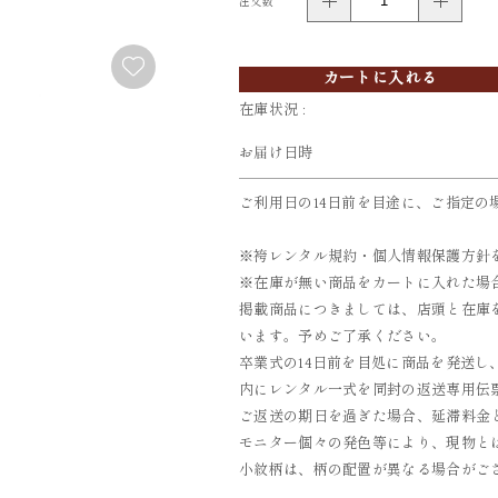
注文数
FURISODE
YUKATA
振袖
浴衣
カートに入れる
在庫状況 :
お届け日時
ご利用日の14日前を目途に、ご指定の
※袴レンタル規約・個人情報保護方針
※在庫が無い商品をカートに入れた場
掲載商品につきましては、店頭と在庫
います。予めご了承ください。
卒業式の14日前を目処に商品を発送し
内にレンタル一式を同封の返送専用伝票
ご返送の期日を過ぎた場合、延滞料金とし
モニター個々の発色等により、現物と
小紋柄は、柄の配置が異なる場合がご