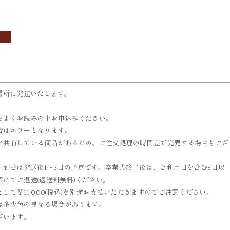
OBI
ACCESSORIES
帯
小物
場所に発送いたします。
をよくお読みの上お申込みください。
合はエラーとなります。
を共有している商品があるため、ご注文処理の時間差で完売する場合もござ
、到着は発送後1～3日の予定です。卒業式終了後は、ご利用日を含む5日以
にてご返送(返送料無料)ください。
て￥11,000(税込)を別途お支払いただきますのでご注意ください。
は多少色の異なる場合があります。
ざいます。