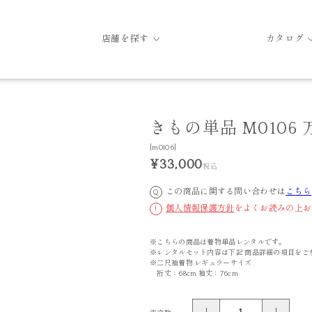
店舗を探す
カタログ
きもの単品 M0106
[m0106]
¥33,000
税込
この商品に関する問い合わせは
こちら
Q
個人情報保護方針
をよくお読みの上お
!
※こちらの商品は着物単品レンタルです。
※レンタルセット内容は下記 商品詳細の項目をご
※二尺袖着物 レギュラーサイズ
裄丈：68cm 袖丈：76cm