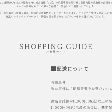
は、創業160年以上の歴史を持つ総合商社「丸紅」の呉服事業を受け継ぐ京都丸紅株式会社の直営店
メーカー直営ならではの確かな品質で、安心してご利用いただけます。
都・烏丸五条に店舗を構え、伝統的な古典柄からレトロ・モダンまで、オリジナル着物を豊富にご用
幅広いラインナップの中から、特別な日を彩るあなただけの一着をお選びいただけます。
SHOPPING GUIDE
ご利用ガイド
■配送について
佐川急便
※お客様にて配送業者をお選びいた
商品合計額が11,000円(税込)以上
11,000円(税込)未満の場合は、基本