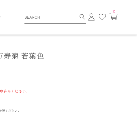
0
ロ
お
カ
グ
気
ー
イ
に
ト
ン
入
ペ
り
ー
ジ
 万寿菊 若葉色
申込みください。
参照ください。