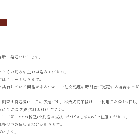
OBI
ACCESSORIES
帯
小物
場所に発送いたします。
をよくお読みの上お申込みください。
合はエラーとなります。
を共有している商品があるため、ご注文処理の時間差で完売する場合もござ
、到着は発送後1～3日の予定です。卒業式終了後は、ご利用日を含む5日以
にてご返送(返送料無料)ください。
て￥11,000(税込)を別途お支払いただきますのでご注意ください。
は多少色の異なる場合があります。
ざいます。