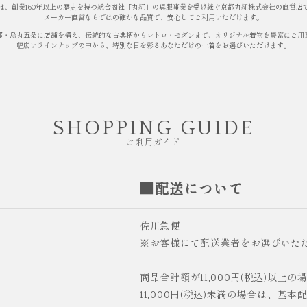
は、創業160年以上の歴史を持つ総合商社「丸紅」の呉服事業を受け継ぐ京都丸紅株式会社の直営店
メーカー直営ならではの確かな品質で、安心してご利用いただけます。
都・烏丸五条に店舗を構え、伝統的な古典柄からレトロ・モダンまで、オリジナル着物を豊富にご用
幅広いラインナップの中から、特別な日を彩るあなただけの一着をお選びいただけます。
SHOPPING GUIDE
ご利用ガイド
■配送について
佐川急便
※お客様にて配送業者をお選びいた
商品合計額が11,000円(税込)以上
11,000円(税込)未満の場合は、基本