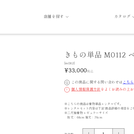
店舗を探す
カタログ
きもの単品 M0112
[m0112]
¥33,000
税込
この商品に関する問い合わせは
こちら
Q
個人情報保護方針
をよくお読みの上お
!
※こちらの商品は着物単品レンタルです。
※レンタルセット内容は下記 商品詳細の項目をご
※二尺袖着物 レギュラーサイズ
裄丈：68cm 袖丈：76cm