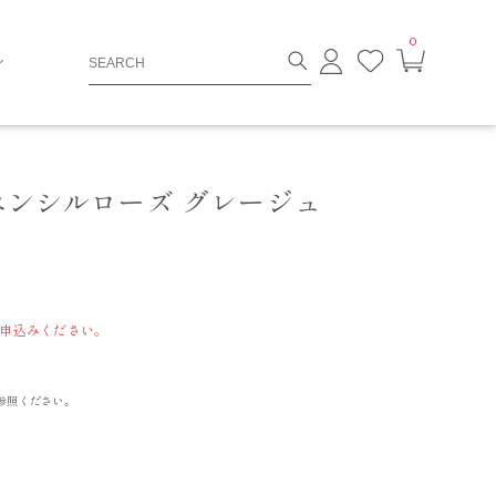
0
ロ
お
カ
グ
気
ー
イ
に
ト
ン
入
ペ
り
ー
ジ
 ペンシルローズ グレージュ
申込みください。
参照ください。