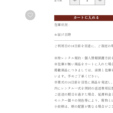
注文数
FURISODE
YUKATA
振袖
浴衣
カートに入れる
在庫状況 :
お届け日時
ご利用日の14日前を目途に、ご指定の
※袴レンタル規約・個人情報保護方針
※在庫が無い商品をカートに入れた場
掲載商品につきましては、店頭と在庫
います。予めご了承ください。
卒業式の14日前を目処に商品を発送し
内にレンタル一式を同封の返送専用伝票
ご返送の期日を過ぎた場合、延滞料金とし
モニター個々の発色等により、現物と
小紋柄は、柄の配置が異なる場合がご