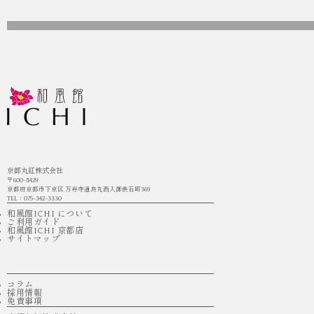
京都丸紅株式会社
〒600-8429
京都府京都市下京区 万寿寺通烏丸西入御供石町369
TEL：075-342-3330
和風館ICHI について
ご利用ガイド
和風館ICHI 京都店
サイトマップ
コラム
採用情報
免責事項