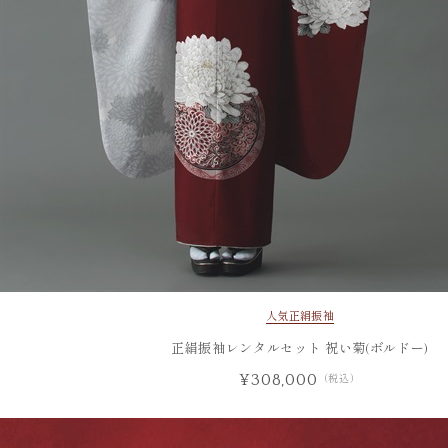
人気
正絹振袖
正絹振袖レンタルセット 祝い菊(ボルドー)
¥308,000
（税込）