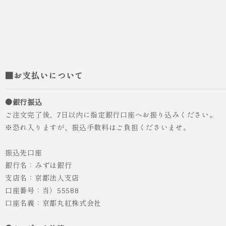
■お支払いについて
●銀行振込
ご注文完了後、7日以内に指定銀行口座へお振り込みください。
※恐れ入りますが、振込手数料はご負担くださいませ。
振込先口座
銀行名：みずほ銀行
支店名：京都法人支店
口座番号：当）55588
人気
ICHI ORIGINAL
口座名義：京都丸紅株式会社
袴 レンタル 卒業式 大学生 乱菊 紺