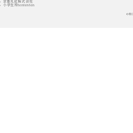
京都丸紅株式会社
小学生袴tententen
©
和