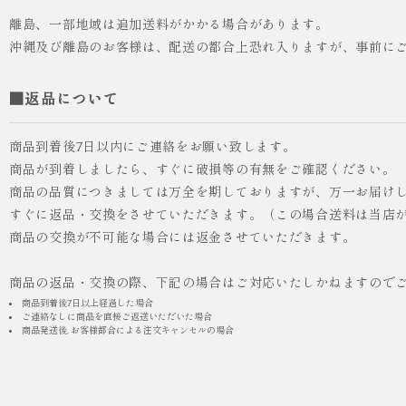
離島、一部地域は追加送料がかかる場合があります。
沖縄及び離島のお客様は、配送の都合上恐れ入りますが、事前に
■返品について
商品到着後7日以内にご連絡をお願い致します。
商品が到着しましたら、すぐに破損等の有無をご確認ください。
商品の品質につきましては万全を期しておりますが、万一お届け
人気
ICHI ORIGINAL
すぐに返品・交換をさせていただきます。（この場合送料は当店
商品の交換が不可能な場合には返金させていただきます。
¥55,000
（税込）
商品の返品・交換の際、下記の場合はご対応いたしかねますので
商品到着後7日以上経過した場合
ご連絡なしに商品を直接ご返送いただいた場合
商品発送後, お客様都合による注文キャンセルの場合