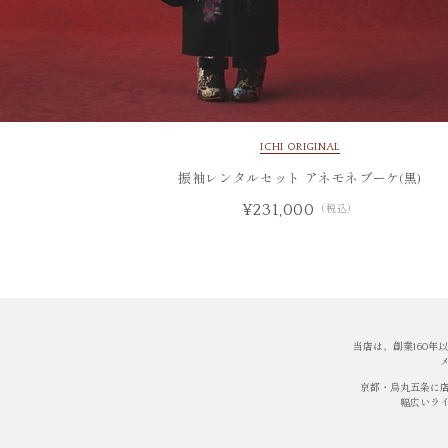
ICHI ORIGINAL
振袖レンタルセット アネモネブーケ(黒)
¥231,000
（税込）
当店は、創業160
京都・烏丸五条に
幅広いラ