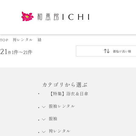
TOP
袴レンタル
緑
21
件
1件～21件
価格が高い順
カテゴリから選ぶ
【特集】浴衣＆日傘
振袖レンタル
振袖
袴レンタル