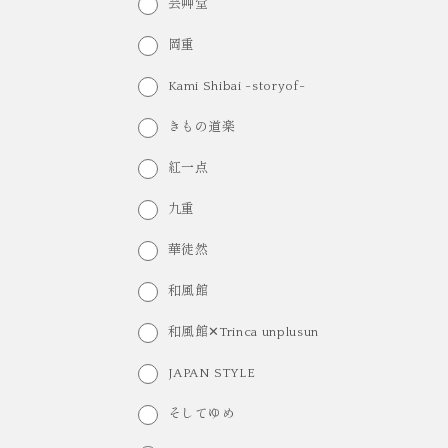
芸艸堂
岡重
Kami Shibai -storyof-
きもの道楽
紅一点
九重
華徒然
和風館
和風館✕Trinca unplusun
JAPAN STYLE
そしてゆめ