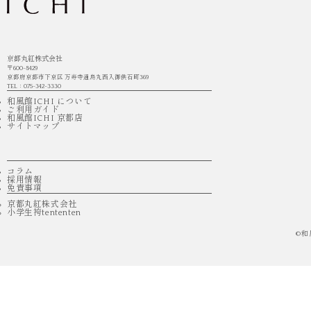
京都丸紅株式会社
〒600-8429
京都府京都市下京区 万寿寺通烏丸西入御供石町369
TEL：075-342-3330
和風館ICHI について
ご利用ガイド
和風館ICHI 京都店
サイトマップ
コラム
採用情報
免責事項
京都丸紅株式会社
小学生袴tententen
©
和