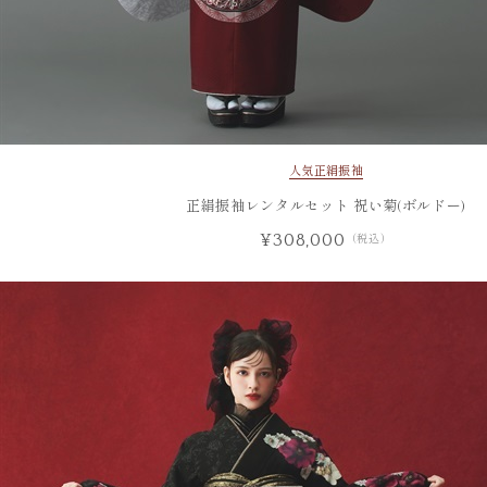
人気
正絹振袖
正絹振袖レンタルセット 祝い菊(ボルドー)
¥308,000
（税込）