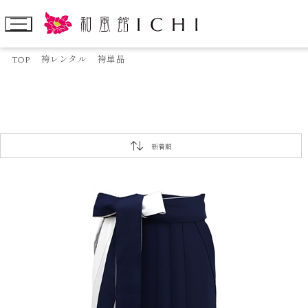
TOP
袴レンタル
袴単品
新着順