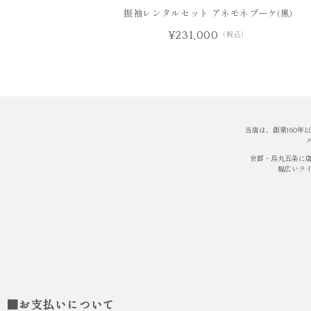
振袖レンタルセット アネモネブーケ(黒)
¥231,000
（税込）
当店は、創業160
京都・烏丸五条に
幅広いラ
■お支払いについて