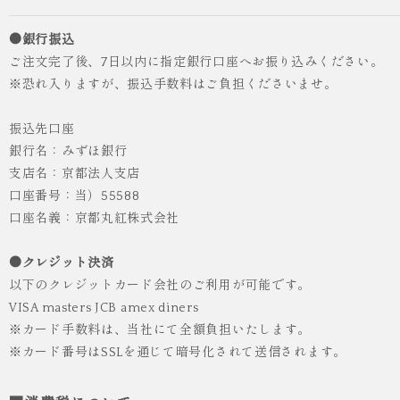
●銀行振込
ご注文完了後、7日以内に指定銀行口座へお振り込みください。
※恐れ入りますが、振込手数料はご負担くださいませ。
振込先口座
銀行名：みずほ銀行
支店名：京都法人支店
口座番号：当）55588
人気
ICHI ORIGINAL
口座名義：京都丸紅株式会社
袴 レンタル 卒業式 大学生 乱菊 紺
●クレジット決済
¥55,000
（税込）
以下のクレジットカード会社のご利用が可能です。
VISA masters JCB amex diners
※カード手数料は、当社にて全額負担いたします。
※カード番号はSSLを通じて暗号化されて送信されます。