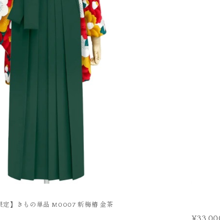
FURISODE
振袖
限定】きもの単品 M0007 新梅椿 金茶
¥33,00