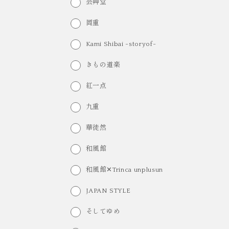
芸艸堂
岡重
Kami Shibai -storyof-
きもの道楽
紅一点
九重
華徒然
和風館
和風館✕Trinca unplusun
JAPAN STYLE
そしてゆめ