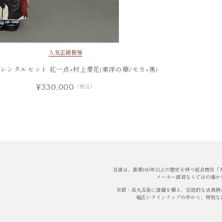
人気
正絹振袖
レンタルセット 紅一点×村上愛花(東洋の華/モカ×黒)
¥330,000
（税込）
当店は、創業160年以上の歴史を持つ総合商社
メーカー直営ならではの確か
京都・烏丸五条に店舗を構え、伝統的な古典柄
幅広いラインナップの中から、特別な