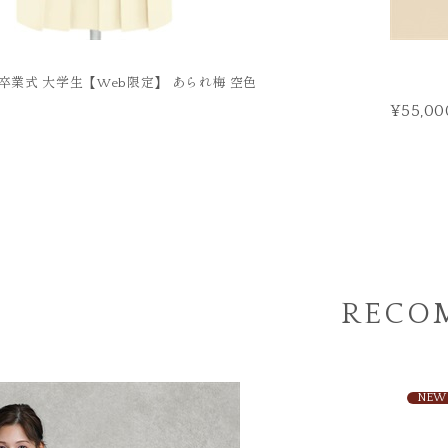
 卒業式 大学生【Web限定】 あられ梅 空色
¥55,00
RECO
NEW