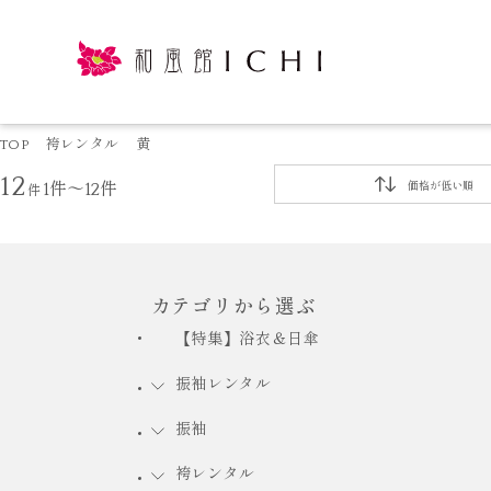
TOP
袴レンタル
黄
12
件
1件～12件
価格が低い順
カテゴリから選ぶ
【特集】浴衣＆日傘
振袖レンタル
振袖
袴レンタル