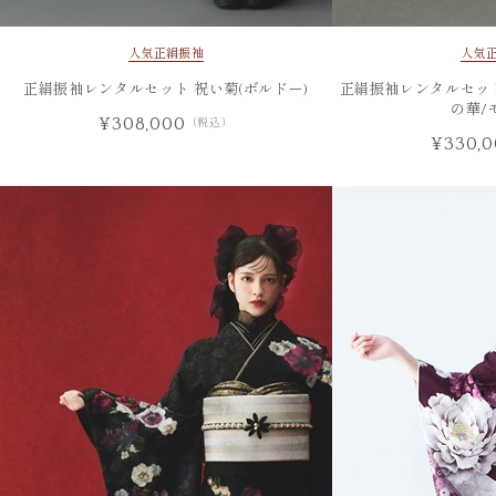
人気
正絹振袖
人気
正絹振袖レンタルセット 祝い菊(ボルドー)
正絹振袖レンタルセット
の華/
¥308,000
（税込）
¥330,0