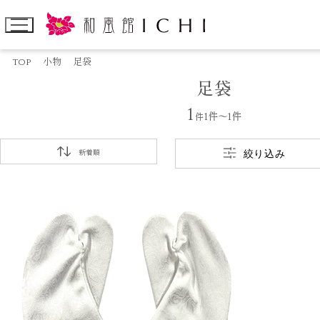
TOP
小物
足袋
足袋
1
件
1件～1件
絞り込み
新着順