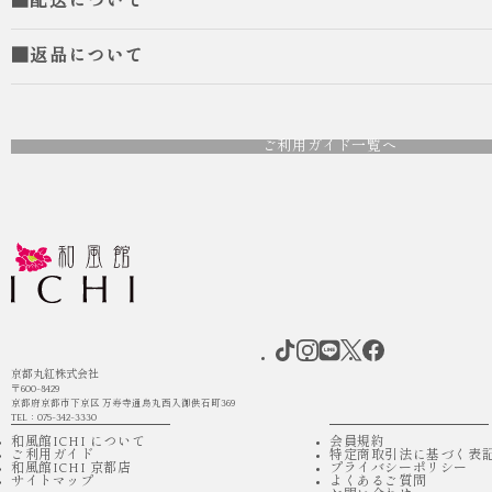
■配送について
■返品について
ご利用ガイド一覧へ
人気
ICHI ORIGINAL
人気
ICHI
袴 レンタル 卒業式 大学生 乱菊 紺
袴 レンタル 卒業式 大
ー
¥55,000
（税込）
¥55,0
京都丸紅株式会社
〒600-8429
京都府京都市下京区 万寿寺通烏丸西入御供石町369
TEL：075-342-3330
和風館ICHI について
会員規約
ご利用ガイド
特定商取引法に基づく表
和風館ICHI 京都店
プライバシーポリシー
サイトマップ
よくあるご質問