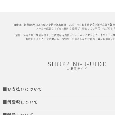
当店は、創業160年以上の歴史を持つ総合商社「丸紅」の呉服事業を受け継ぐ京都丸紅
メーカー直営ならではの確かな品質で、安心してご利用いただけま
京都・烏丸五条に店舗を構え、伝統的な古典柄からレトロ・モダンまで、オリジナル
幅広いラインナップの中から、特別な日を彩るあなただけの一着をお選びい
SHOPPING GUIDE
ご利用ガイド
■お支払いについて
■消費税について