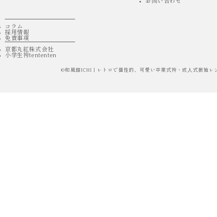
お問い合わせ
コラム
採用情報
免責事項
京都丸紅株式会社
小学生袴tententen
©
和風館ICHI | レトロで個性的、可愛い卒業式袴・成⼈式振袖レ
人気
ICHI ORIGINAL