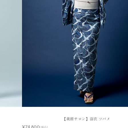
ODE
YUKATA
浴衣
【美術サロン】浴衣 ツバメ
¥74,800
(税込)