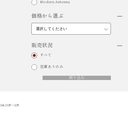
Modern Antenna
価格から選ぶ
販売状況
すべて
在庫ありのみ
絞り込む
31
25件～31件
件