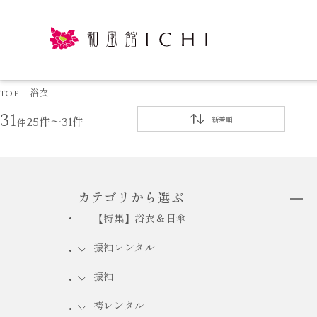
TOP
浴衣
31
件
25件～31件
新着順
カテゴリから選ぶ
【特集】浴衣＆日傘
振袖レンタル
振袖
袴レンタル