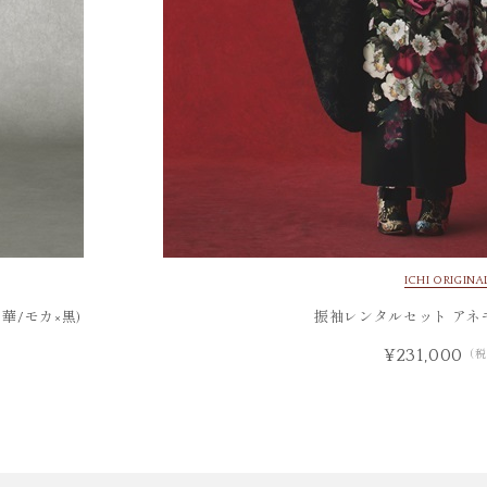
ICHI ORIGINA
華/モカ×黒)
振袖レンタルセット アネモ
¥231,000
（税