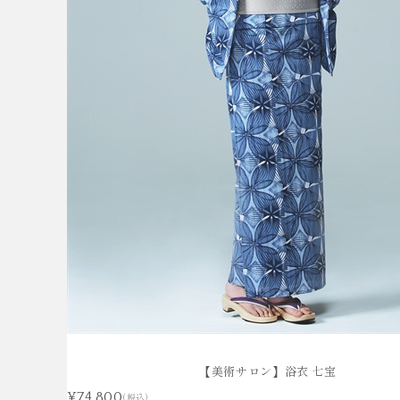
KAMA RENTAL
FURIS
袴レンタル
振袖
【美術サロン】浴衣 七宝
¥74,800
(税込)