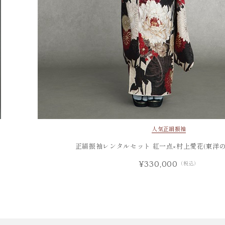
人気
正絹振袖
正絹振袖レンタルセット 紅一点×村上愛花(東洋の
¥330,000
（税込）