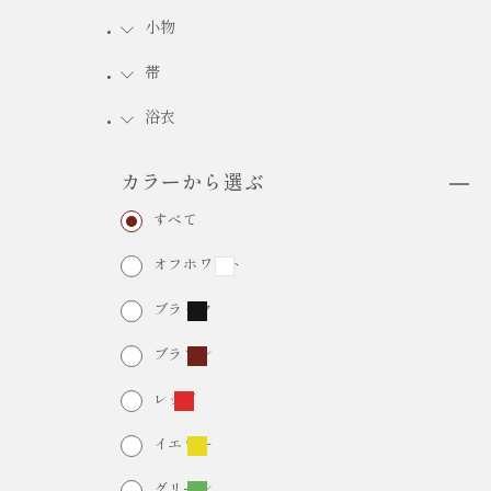
小物
FURISODE RENTAL
HA
振袖レンタル
帯
浴衣
カラーから選ぶ
すべて
オフホワイト
ブラック
ブラウン
レッド
イエロー
グリーン