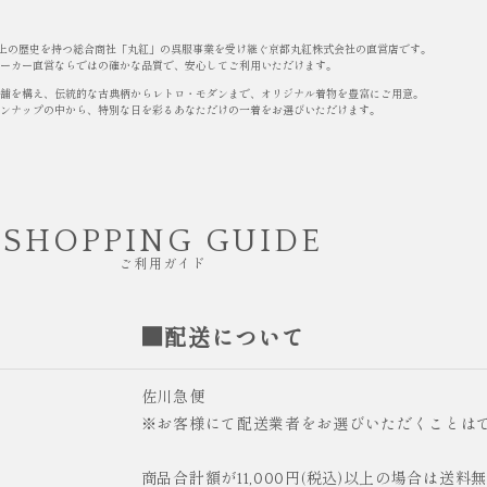
以上の歴史を持つ総合商社「丸紅」の呉服事業を受け継ぐ京都丸紅株式会社の直営店です。
ーカー直営ならではの確かな品質で、安心してご利用いただけます。
舗を構え、伝統的な古典柄からレトロ・モダンまで、オリジナル着物を豊富にご用意。
ンナップの中から、特別な日を彩るあなただけの一着をお選びいただけます。
SHOPPING GUIDE
ご利用ガイド
■配送について
佐川急便
※お客様にて配送業者をお選びいただくことは
商品合計額が11,000円(税込)以上の場合は送料