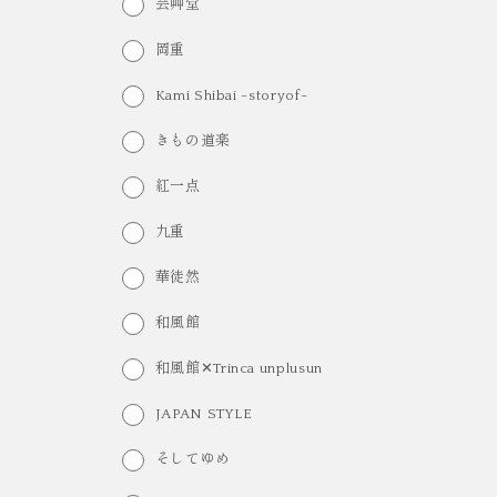
芸艸堂
岡重
Kami Shibai -storyof-
きもの道楽
紅一点
九重
華徒然
和風館
和風館✕Trinca unplusun
JAPAN STYLE
そしてゆめ