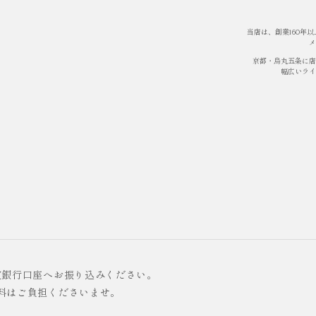
当店は、創業160年
メ
京都・烏丸五条に店
幅広いライ
定銀行口座へお振り込みください。
料はご負担くださいませ。