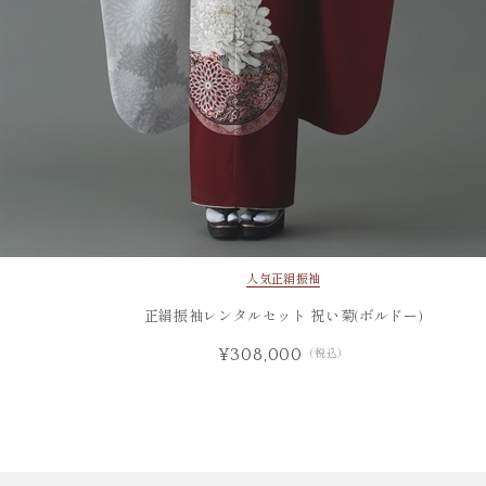
人気
正絹振袖
正絹振袖レンタルセット 祝い菊(ボルドー)
¥308,000
（税込）