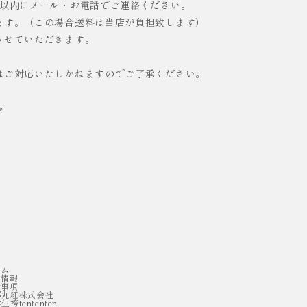
日以内にメール・お電話でご連絡ください。
ます。（この場合送料は当店が負担致します）
させていただきます。
はご対応いたしかねますのでご了承ください。
合
ラム
用情報
責事項
都丸紅株式会社
生袴tententen