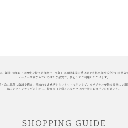
は、創業160年以上の歴史を持つ総合商社「丸紅」の呉服事業を受け継ぐ京都丸紅株式会社の直営店
メーカー直営ならではの確かな品質で、安心してご利用いただけます。
都・烏丸五条に店舗を構え、伝統的な古典柄からレトロ・モダンまで、オリジナル着物を豊富にご用
幅広いラインナップの中から、特別な日を彩るあなただけの一着をお選びいただけます。
SHOPPING GUIDE