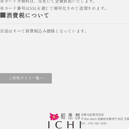
※カード手数料は、当社にて全額負担いたします。
※カード番号はSSLを通じて暗号化されて送信されます。
■消費税について
当店はすべて消費税込み価格となっています。
ご利用ガイド一覧へ
京都丸紅株式会社
〒600-8429
京都府京都市下京区 万寿
TEL：075-342-3330