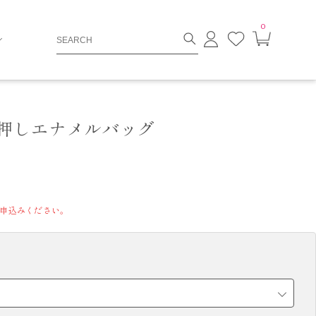
0
ロ
お
カ
グ
気
ー
イ
に
ト
ン
入
ペ
り
ー
ジ
押しエナメルバッグ
申込みください。