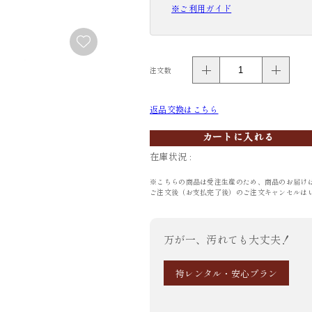
※ご利用ガイド
FURISODE
YUKATA
振袖
浴衣
注文数
返品交換はこちら
カートに入れる
在庫状況 :
※こちらの商品は受注生産のため、商品のお届け
ご注文後（お支払完了後）のご注文キャンセルは
万が一、汚れても大丈夫！
袴レンタル・安心プラン