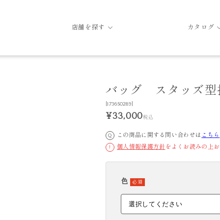
店舗を探す
カタログ
バッグ スタッズ型
[173650289]
¥33,000
税込
この商品に関する問い合わせは
こちら
Q
個人情報保護方針
をよくお読みの上お
!
色
必須