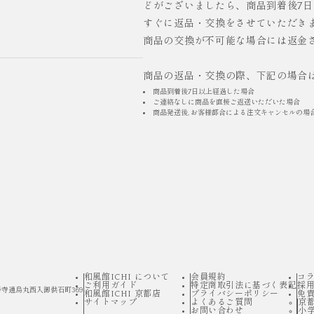
どがございましたら、商品到着後7
すぐに返品・交換をさせていただき
商品の交換が不可能な場合には返金
商品の返品・交換の際、下記の場合
商品到着後7日以上経過した場合
ご連絡なしに商品を直接ご返送いただいた場合
商品発送後, お客様都合による注文キャンセルの場
和風館ICHI について
会員規約
コ
ご利用ガイド
特定商取引法に基づく表記
採
寺通烏丸西入御供石町369
和風館ICHI 京都店
プライバシーポリシー
免
サイトマップ
よくあるご質問
京
お問い合わせ
小学