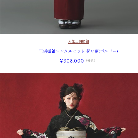
人気
正絹振袖
正絹振袖レンタルセット 祝い菊(ボルドー)
¥308,000
（税込）