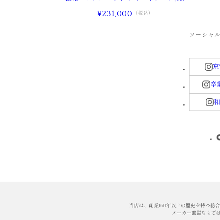
¥231,000
（税込）
ソーシャ
京
卒業
和
当店は、創業160年以上の歴史を持つ総
メーカー直営ならで