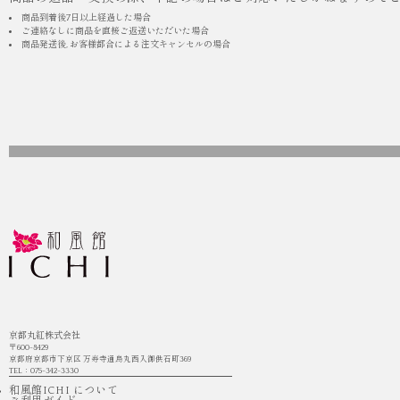
商品到着後7日以上経過した場合
ご連絡なしに商品を直接ご返送いただいた場合
商品発送後, お客様都合による注文キャンセルの場合
京都丸紅株式会社
〒600-8429
京都府京都市下京区 万寿寺通烏丸西入御供石町369
TEL：075-342-3330
和風館ICHI について