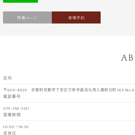
特集ページ
来場予約
AB
住所
〒600-8429 京都府京都市下京区万寿寺通烏丸西入御供石町369 No.
電話番号
075-342-3311
営業時間
10:00～18:30
定休日