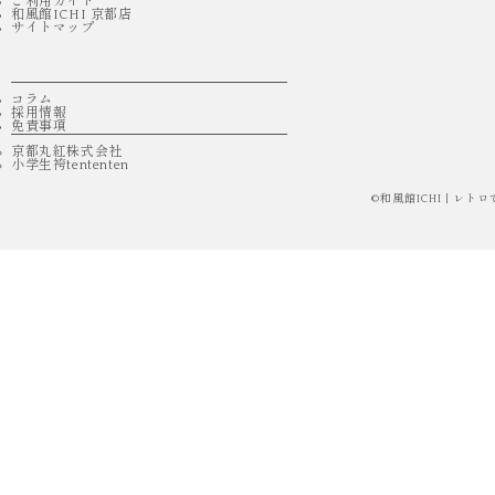
ご利用ガイド
和風館ICHI 京都店
サイトマップ
コラム
採用情報
免責事項
京都丸紅株式会社
小学生袴tententen
©
和風館ICHI | 