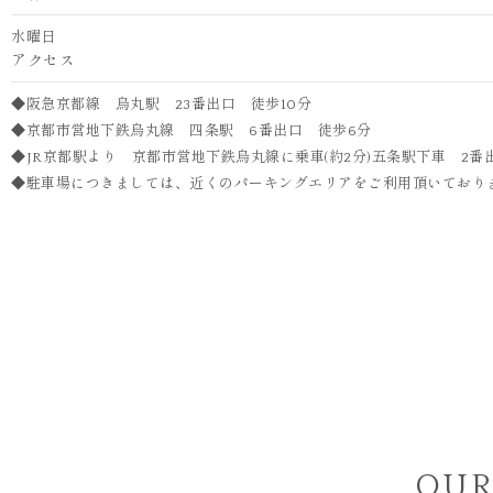
水曜日
アクセス
◆阪急京都線 烏丸駅 23番出口 徒歩10分
◆京都市営地下鉄烏丸線 四条駅 6番出口 徒歩6分
◆JR京都駅より 京都市営地下鉄烏丸線に乗車(約2分)五条駅下車 2番
◆駐車場につきましては、近くのパーキングエリアをご利用頂いており
OUR