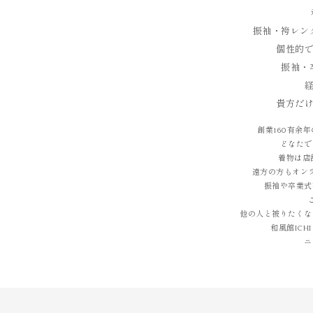
振袖・袴レン
個性的
振袖・
貴方だ
創業160有余
どなたで
着物は店
遠方の方もオン
振袖や卒業式
他の人と被りたくな
和風館IC
ニ