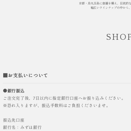
京都・烏丸五条に店舗を構え、伝統的
幅広いラインナップの中から
SHOP
人気
ICHI ORIGINAL
袴 レンタル 卒業式 大学生 乱菊 紺
■お支払いについて
¥55,000
（税込）
●銀行振込
ご注文完了後、7日以内に指定銀行口座へお振り込みください。
※恐れ入りますが、振込手数料はご負担くださいませ。
振込先口座
銀行名：みずほ銀行