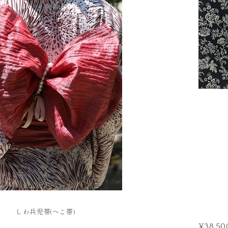
FURISODE
振袖
しわ兵児帯(へこ帯)
¥38,50