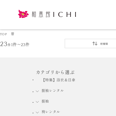
TOP
帯
23
件
1件～23件
新着順
カテゴリから選ぶ
【特集】浴衣＆日傘
振袖レンタル
振袖
袴レンタル