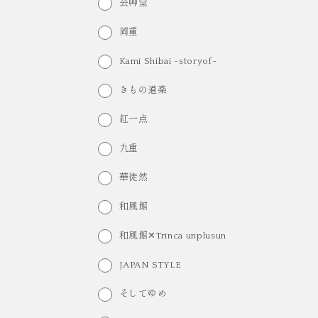
芸艸堂
岡重
Kami Shibai -storyof-
きもの道楽
紅一点
九重
華徒然
和風館
和風館✕Trinca unplusun
JAPAN STYLE
そしてゆめ