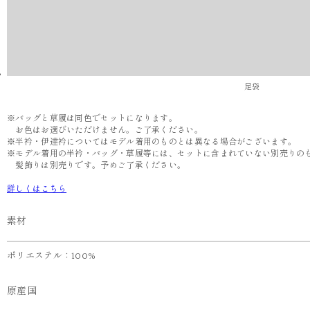
足袋
※バッグと草履は同色でセットになります。
お色はお選びいただけません。ご了承ください。
※半衿・伊達衿についてはモデル着用のものとは異なる場合がございます。
※モデル着用の半衿・バッグ・草履等には、セットに含まれていない別売りの
髪飾りは別売りです。予めご了承ください。
詳しくはこちら
素材
ポリエステル：100%
原産国