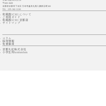
京都丸紅株式会社
〒600-8429
京都府京都市下京区 万寿寺通烏丸西入御供石町369
TEL：075-342-3330
和風館ICHI について
ご利用ガイド
和風館ICHI 京都店
サイトマップ
コラム
採用情報
免責事項
京都丸紅株式会社
小学生袴tententen