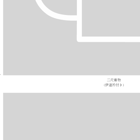
二尺着物
(伊達衿付き)