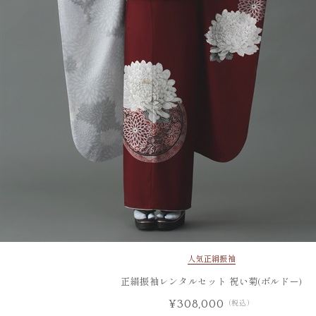
人気
正絹振袖
正絹振袖レンタルセット 祝い菊(ボルドー)
¥308,000
（税込）