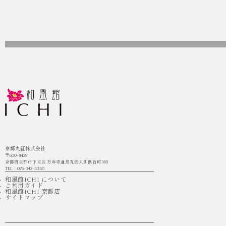
京都丸紅株式会社
〒600-8429
京都府京都市下京区 万寿寺通烏丸西入御供石町369
TEL：075-342-3330
和風館ICHI について
ご利用ガイド
和風館ICHI 京都店
サイトマップ