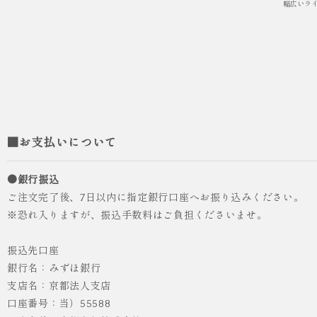
幅広いラ
■お支払いについて
●銀行振込
ご注文完了後、7日以内に指定銀行口座へお振り込みください。
※恐れ入りますが、振込手数料はご負担くださいませ。
振込先口座
銀行名：みずほ銀行
支店名：京都法人支店
口座番号：当）55588
人気
ICHI ORIGINAL