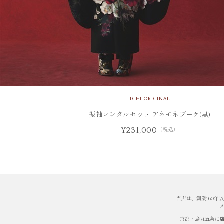
ICHI ORIGINAL
振袖レンタルセット アネモネブーケ(黒)
¥231,000
（税込）
当店は、創業160
京都・烏丸五条に