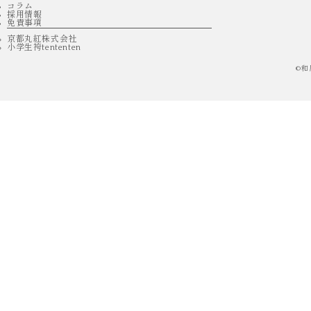
コラム
採用情報
免責事項
京都丸紅株式会社
小学生袴tententen
©
和