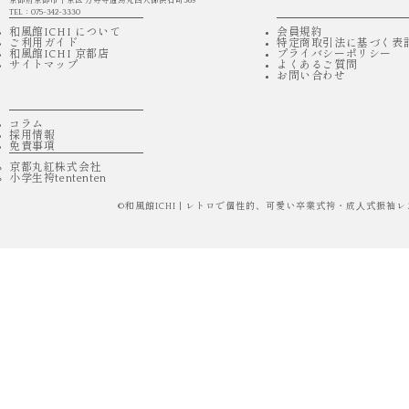
京都府京都市下京区 万寿寺通烏丸西入御供石町369
TEL：075-342-3330
和風館ICHI について
会員規約
ご利用ガイド
特定商取引法に基づく表
和風館ICHI 京都店
プライバシーポリシー
サイトマップ
よくあるご質問
お問い合わせ
コラム
採用情報
免責事項
京都丸紅株式会社
小学生袴tententen
©
和風館ICHI | レトロで個性的、可愛い卒業式袴・成⼈式振袖