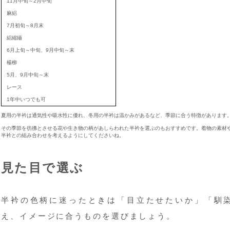
11月中旬～2月中旬
麻絽
7月初旬～8月末
絽縮緬
6月上旬～中旬、9月中旬～末
楊柳
5月、9月中旬～末
レース
1年中いつでも可
夏用の半衿は通気性や吸水性に優れ、冬用の半衿は温かみがあるなど、季節に合う特徴があります
その季節を彷彿とさせる花や生き物の柄があしらわれた半衿を選ぶのもおすすめです。着物の素材
半衿との組み合わせを考えるようにしてくださいね。
見た目で選ぶ
半衿の色柄に迷ったときは「目立たせたいか」「馴
え、イメージに合うものを選びましょう。