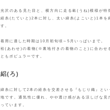
光沢のある見た目と、横方向に走る畝(うね)模様が特
経糸(たていと)2本に対し、太い緯糸(よこいと)1本
す。
着用に適した時期は10月初旬頃～5月いっぱいまで。
袷(あわせ)の着物(※裏地付きの着物のこと)に合わ
ともポピュラーです。
絽(ろ)
緯糸に対して2本の経糸を交差させる『もじり織』とい
地です。通気性に優れ、やや透け感がある涼しげな見
っています。