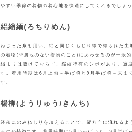
やすい季節の着物の着心地を快適にしてくれるでしょ
絽縮緬(ろちりめん)
ねじった糸を用い、絽と同じくもじり織で織られた生
の着物(※裏地のない着物のこと)にあわせるのが一般
絽よりは透けておらず、縮緬特有のシボがあり、適
す。着用時期は6月上旬～半ば頃と9月半ば頃～末ま
す。
楊柳(ようりゅう/きんち)
経糸にのみねじりを加えることで、縦方向に流れるよ
るのが特徴です。着用時期は5月いっぱいと、9月半ば