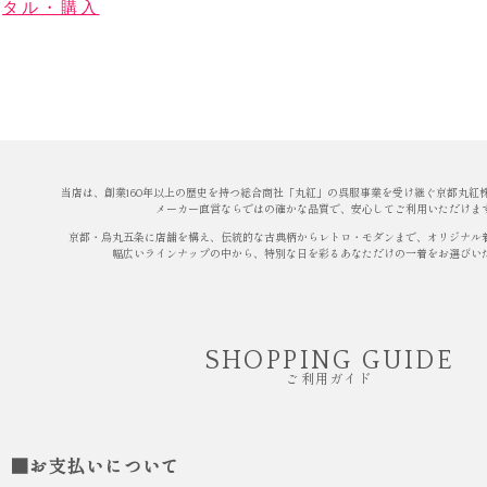
タル・購入
当店は、創業160年以上の歴史を持つ総合商社「丸紅」の呉服事業を受け継ぐ京都丸紅
メーカー直営ならではの確かな品質で、安心してご利用いただけま
京都・烏丸五条に店舗を構え、伝統的な古典柄からレトロ・モダンまで、オリジナル
幅広いラインナップの中から、特別な日を彩るあなただけの一着をお選びい
SHOPPING GUIDE
ご利用ガイド
■お支払いについて