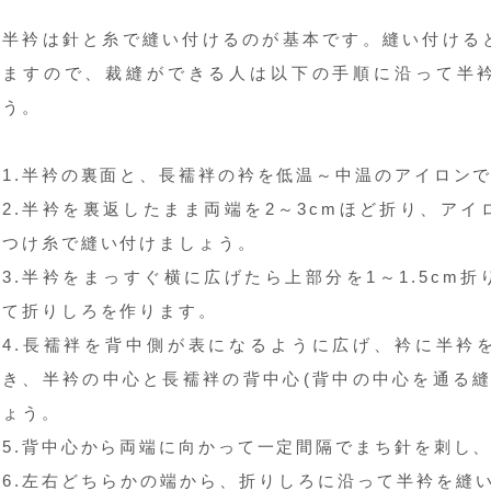
半衿は針と糸で縫い付けるのが基本です。縫い付ける
ますので、裁縫ができる人は以下の手順に沿って半
う。
1.半衿の裏面と、長襦袢の衿を低温～中温のアイロン
2.半衿を裏返したまま両端を2～3cmほど折り、ア
つけ糸で縫い付けましょう。
3.半衿をまっすぐ横に広げたら上部分を1～1.5cm
て折りしろを作ります。
4.長襦袢を背中側が表になるように広げ、衿に半衿
き、半衿の中心と長襦袢の背中心(背中の中心を通る縫
ょう。
5.背中心から両端に向かって一定間隔でまち針を刺し
6.左右どちらかの端から、折りしろに沿って半衿を縫